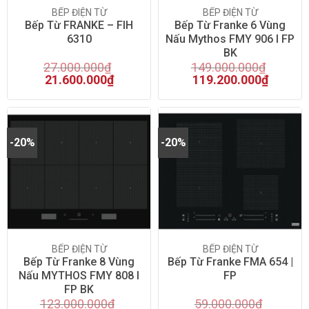
BẾP ĐIỆN TỪ
BẾP ĐIỆN TỪ
Bếp Từ FRANKE – FIH
Bếp Từ Franke 6 Vùng
6310
Nấu Mythos FMY 906 I FP
BK
27.000.000
₫
149.000.000
₫
21.600.000
₫
119.200.000
₫
-20%
-20%
BẾP ĐIỆN TỪ
BẾP ĐIỆN TỪ
Bếp Từ Franke 8 Vùng
Bếp Từ Franke FMA 654 |
Nấu MYTHOS FMY 808 I
FP
FP BK
123.000.000
₫
59.000.000
₫