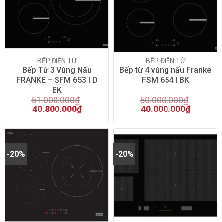
On sale
(135)
BẾP ĐIỆN TỪ
BẾP ĐIỆN TỪ
Bếp Từ 3 Vùng Nấu
Bếp từ 4 vùng nấu Franke
FRANKE – SFM 653 I D
FSM 654 I BK
BK
51.000.000
₫
50.000.000
₫
40.800.000
₫
40.000.000
₫
-20%
-20%