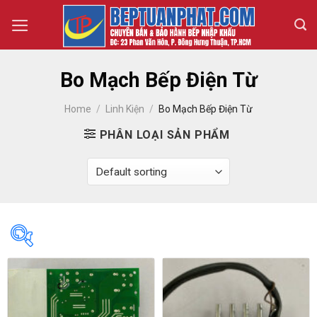
Skip
to
content
Bo Mạch Bếp Điện Từ
Home
/
Linh Kiện
/
Bo Mạch Bếp Điện Từ
PHÂN LOẠI SẢN PHẨM
400 000₫
2 680 000₫
400 000
970 000
1 540 000
2 110 000
2 680 000