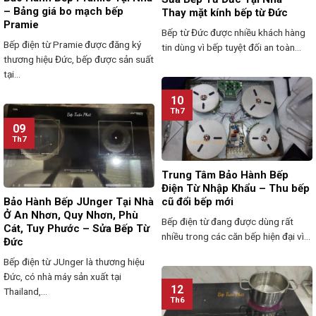
– Bảng giá bo mạch bếp
Thay mặt kính bếp từ Đức
Pramie
Bếp từ Đức được nhiều khách hàng
Bếp điện từ Pramie được đăng ký
tin dùng vì bếp tuyệt đối an toàn...
thương hiệu Đức, bếp được sản suất
tại...
10
Th7
09
Th7
Trung Tâm Bảo Hành Bếp
Điện Từ Nhập Khẩu – Thu bếp
Bảo Hành Bếp JUnger Tại Nhà
cũ đổi bếp mới
Ở An Nhơn, Quy Nhơn, Phù
Bếp điện từ đang được dùng rất
Cát, Tuy Phước – Sửa Bếp Từ
nhiều trong các căn bếp hiện đại vì...
Đức
Bếp điện từ JUnger là thương hiệu
Đức, có nhà máy sản xuất tại
12
Thailand,...
Th6