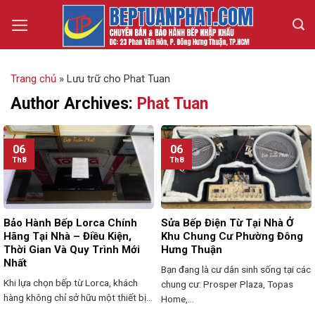
Skip
to
content
Trang chủ
»
Lưu trữ cho Phat Tuan
Author Archives:
Phat Tuan
06
06
Th8
Th8
Bảo Hành Bếp Lorca Chính
Sửa Bếp Điện Từ Tại Nhà Ở
Hãng Tại Nhà – Điều Kiện,
Khu Chung Cư Phường Đông
Thời Gian Và Quy Trình Mới
Hưng Thuận
Nhất
Bạn đang là cư dân sinh sống tại các
Khi lựa chọn bếp từ Lorca, khách
chung cư: Prosper Plaza, Topas
hàng không chỉ sở hữu một thiết bị...
Home,...