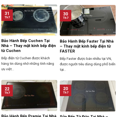
31
30
Th7
Th7
Bảo Hành Bếp Cuchen Tại
Bảo Hành Bếp Faster Tại Nhà
Nhà – Thay mặt kính bếp điện
– Thay mặt kính bếp điện từ
từ Cuchen
FASTER
Bếp điện từ Cuchen được khách
Bếp Faster được bán nhiều tại VN,
hàng tin dùng nhờ những tính năng
được người tiêu dùng dùng phổ biến
ưu việt...
tại...
20
22
Th7
Th7
Bảo Hành Bếp Pramie Tại Nhà
Sửa Bếp Từ Đức Tại Nhà –