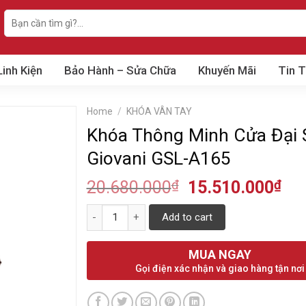
Search
for:
Linh Kiện
Bảo Hành – Sửa Chữa
Khuyến Mãi
Tin 
Home
/
KHÓA VÂN TAY
Khóa Thông Minh Cửa Đại 
Giovani GSL-A165
20.680.000
₫
15.510.000
₫
Quantity
Add to cart
MUA NGAY
Gọi điện xác nhận và giao hàng tận nơi