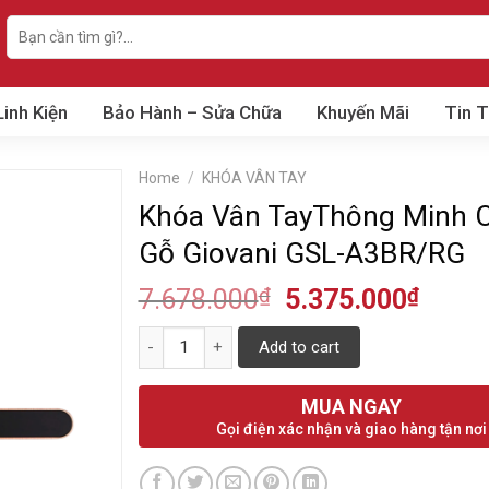
Search
for:
Linh Kiện
Bảo Hành – Sửa Chữa
Khuyến Mãi
Tin 
Home
/
KHÓA VÂN TAY
Khóa Vân TayThông Minh 
Gỗ Giovani GSL-A3BR/RG
7.678.000
₫
5.375.000
₫
Quantity
Add to cart
MUA NGAY
Gọi điện xác nhận và giao hàng tận nơi