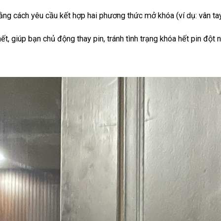
g cách yêu cầu kết hợp hai phương thức mở khóa (ví dụ: vân tay
t, giúp bạn chủ động thay pin, tránh tình trạng khóa hết pin đột n