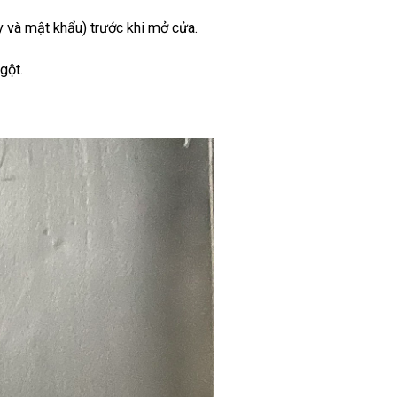
 và mật khẩu) trước khi mở cửa.
gột.