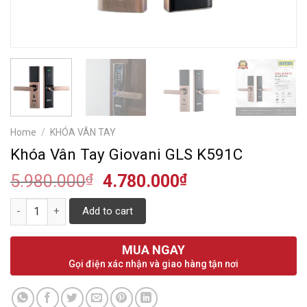
Home
/
KHÓA VÂN TAY
Khóa Vân Tay Giovani GLS K591C
5.980.000
₫
4.780.000
₫
Quantity
Add to cart
MUA NGAY
Gọi điện xác nhận và giao hàng tận nơi