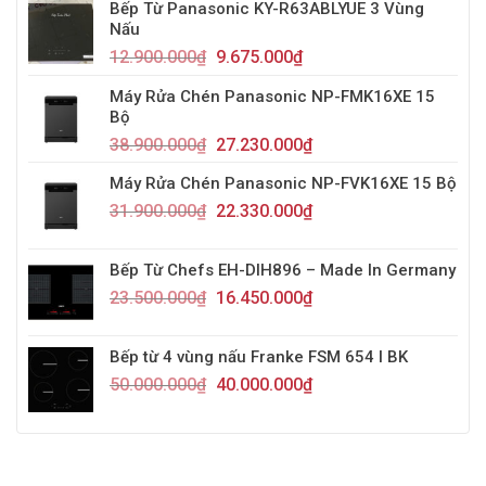
Bếp Từ Panasonic KY-R63ABLYUE 3 Vùng
Nấu
12.900.000
₫
9.675.000
₫
Máy Rửa Chén Panasonic NP-FMK16XE 15
Bộ
38.900.000
₫
27.230.000
₫
Máy Rửa Chén Panasonic NP-FVK16XE 15 Bộ
31.900.000
₫
22.330.000
₫
Bếp Từ Chefs EH-DIH896 – Made In Germany
23.500.000
₫
16.450.000
₫
Bếp từ 4 vùng nấu Franke FSM 654 I BK
50.000.000
₫
40.000.000
₫