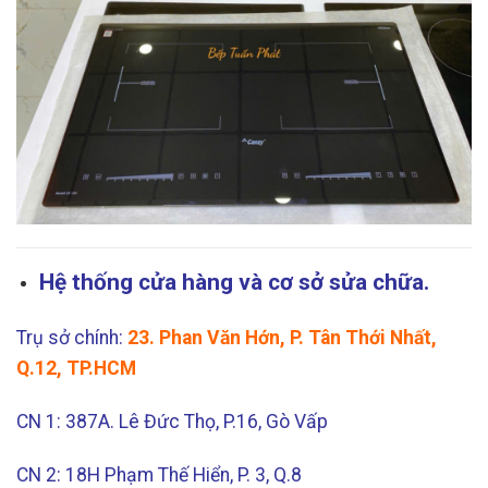
Hệ thống cửa hàng và cơ sở sửa chữa.
Trụ sở chính:
23. Phan Văn Hớn, P. Tân Thới Nhất,
Q.12, TP.HCM
CN 1: 387A. Lê Đức Thọ, P.16, Gò Vấp
CN 2: 18H Phạm Thế Hiển, P. 3, Q.8