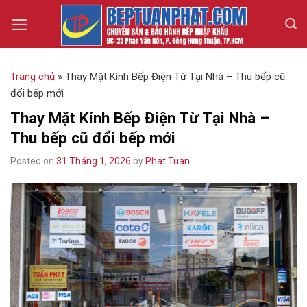
Skip
to
content
Trang chủ
»
Thay Mặt Kính Bếp Điện Từ Tại Nhà – Thu bếp cũ
đổi bếp mới
Thay Mặt Kính Bếp Điện Từ Tại Nhà –
Thu bếp cũ đổi bếp mới
Posted on
31 Tháng 1, 2026
by
Phat Tuan