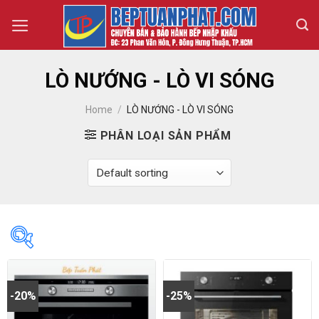
Skip
to
content
LÒ NƯỚNG - LÒ VI SÓNG
Home
/
LÒ NƯỚNG - LÒ VI SÓNG
PHÂN LOẠI SẢN PHẨM
10 050 000₫
20 960 000₫
-20%
-25%
10 050 000
12 777 500
15 505 000
18 232 500
20 960 000