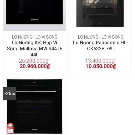
On sale
(135)
LÒ NƯỚNG - LÒ VI SÓNG
LÒ NƯỚNG - LÒ VI SÓNG
Product categories
Lò Nướng Kết Hợp Vi
Lò Nướng Panasonic HL-
Sóng Malloca MW 944TF
CK632B 78L
Lò Nướng Panasonic
(2)
44L
26.200.000
₫
13.400.000
₫
20.960.000
₫
10.050.000
₫
-25%