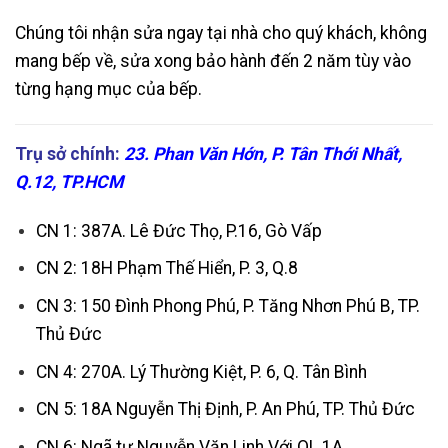
Chúng tôi nhận sửa ngay tại nhà cho quý khách, không
mang bếp về, sửa xong bảo hành đến 2 năm tùy vào
từng hạng mục của bếp.
Trụ sở chính:
23. Phan Văn Hớn, P. Tân Thới Nhất,
Q.12, TP.HCM
CN 1: 387A. Lê Đức Thọ, P.16, Gò Vấp
CN 2: 18H Phạm Thế Hiển, P. 3, Q.8
CN 3: 150 Đình Phong Phú, P. Tăng Nhơn Phú B, TP.
Thủ Đức
CN 4: 270A. Lý Thường Kiệt, P. 6, Q. Tân Bình
CN 5: 18A Nguyễn Thị Định, P. An Phú, TP. Thủ Đức
CN 6: Ngã tư Nguyễn Văn Linh Với QL 1A