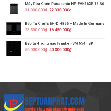
Máy Rửa Chén Panasonic NP-FVK16XE 15 Bộ
31.900.000
₫
22.330.000
₫
Bếp Từ Chefs EH-DIH896 – Made In Germany
23.500.000
₫
16.450.000
₫
Bếp từ 4 vùng nấu Franke FSM 654 I BK
50.000.000
₫
40.000.000
₫