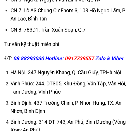
CN 7: Lô A3 Chung Cư Ehom 3, 103 Hồ Ngọc Lãm, P.
An Lạc, Bình Tân
CN 8: 783D1, Trần Xuân Soạn, Q.7
Tư vấn kỹ thuật miễn phí
ĐT:
08.88293030 Hotline:
0917739557
Zalo & Viber
Hà Nội: 347 Nguyễn Khang, Q. Cầu Giấy, TP.Hà Nội
Vĩnh Phúc: 244. DT305, Khu Đồng, Vân Tập, Vân Hội,
Tam Dương, Vĩnh Phúc
Bình Định: 437 Trường Chinh, P. Nhơn Hưng, TX. An
Nhơn, Bình Định
Bình Dương: 314 ĐT. 743, An Phú, Bình Dương (Vòng
Xoay An Phú)