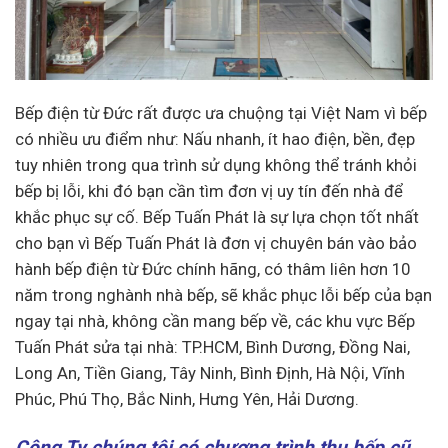
Bếp điện từ Đức rất được ưa chuộng tại Việt Nam vì bếp
có nhiều ưu điểm như: Nấu nhanh, ít hao điện, bền, đẹp
tuy nhiên trong qua trình sử dụng không thể tránh khỏi
bếp bị lỗi, khi đó bạn cần tìm đơn vị uy tín đến nhà để
khắc phục sự cố. Bếp Tuấn Phát là sự lựa chọn tốt nhất
cho bạn vì Bếp Tuấn Phát là đơn vị chuyên bán vào bảo
hành bếp điện từ Đức chính hãng, có thâm liên hơn 10
năm trong nghành nhà bếp, sẽ khắc phục lỗi bếp của bạn
ngay tại nhà, không cần mang bếp về, các khu vực Bếp
Tuấn Phát sửa tại nhà: TP.HCM, Bình Dương, Đồng Nai,
Long An, Tiền Giang, Tây Ninh, Bình Định, Hà Nội, Vĩnh
Phúc, Phú Thọ, Bắc Ninh, Hưng Yên, Hải Dương.
Công Ty chúng tôi có chương trình thu bếp cũ