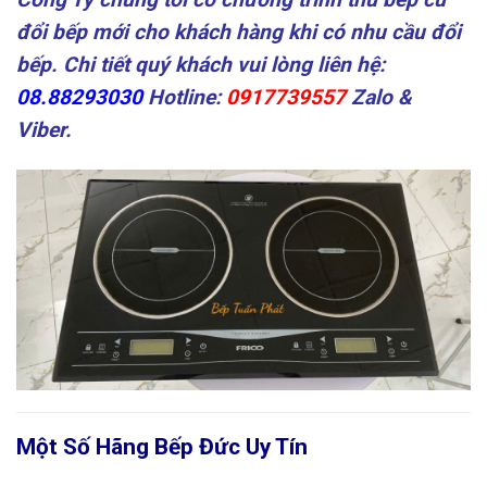
đổi bếp mới cho khách hàng khi có nhu cầu đổi
bếp. Chi tiết quý khách vui lòng liên hệ:
08.88293030
Hotline:
0917739557
Zalo &
Viber.
Một Số Hãng Bếp Đức Uy Tín