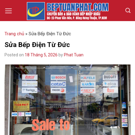
Skip
to
content
Trang chủ
»
Sửa Bếp Điện Từ Đức
Sửa Bếp Điện Từ Đức
Posted on
18 Tháng 5, 2026
by
Phat Tuan