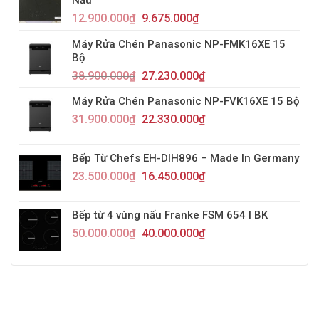
12.900.000
₫
9.675.000
₫
Máy Rửa Chén Panasonic NP-FMK16XE 15
Bộ
38.900.000
₫
27.230.000
₫
Máy Rửa Chén Panasonic NP-FVK16XE 15 Bộ
31.900.000
₫
22.330.000
₫
Bếp Từ Chefs EH-DIH896 – Made In Germany
23.500.000
₫
16.450.000
₫
Bếp từ 4 vùng nấu Franke FSM 654 I BK
50.000.000
₫
40.000.000
₫