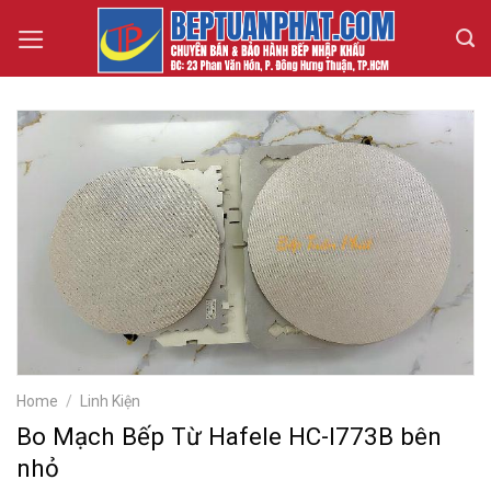
Skip
to
content
Home
/
Linh Kiện
Bo Mạch Bếp Từ Hafele HC-I773B bên
nhỏ