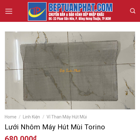
Skip
to
content
Home
/
Linh Kiện
/
Vỉ Than Máy Hút Mùi
Lưới Nhôm Máy Hút Mùi Torino
680.000
₫