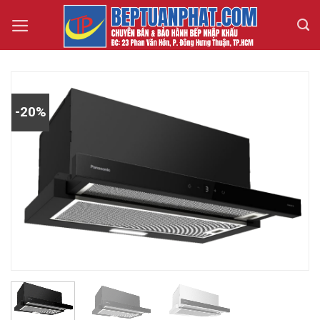
Skip
to
content
-20%