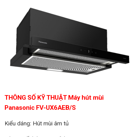
THÔNG SỐ KỸ THUẬT Máy hút mùi
Panasonic FV-UX6AEB/S
Kiểu dáng: Hút mùi âm tủ