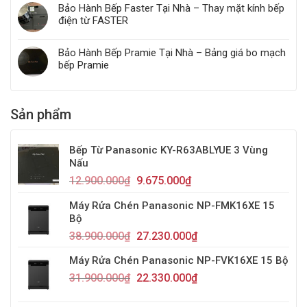
Bảo Hành Bếp Faster Tại Nhà – Thay mặt kính bếp
điện từ FASTER
Bảo Hành Bếp Pramie Tại Nhà – Bảng giá bo mạch
bếp Pramie
Sản phẩm
Bếp Từ Panasonic KY-R63ABLYUE 3 Vùng
Nấu
12.900.000
₫
9.675.000
₫
Máy Rửa Chén Panasonic NP-FMK16XE 15
Bộ
38.900.000
₫
27.230.000
₫
Máy Rửa Chén Panasonic NP-FVK16XE 15 Bộ
31.900.000
₫
22.330.000
₫