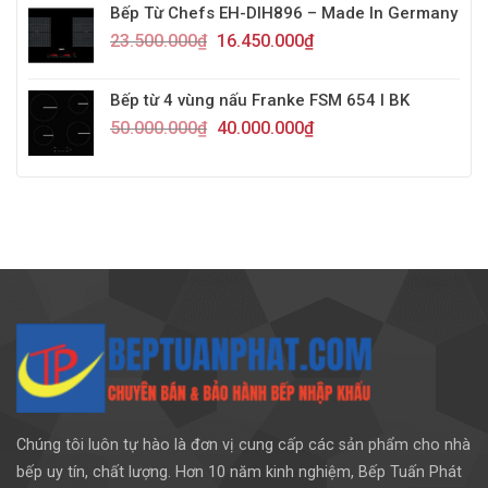
Bếp Từ Chefs EH-DIH896 – Made In Germany
23.500.000
₫
16.450.000
₫
Bếp từ 4 vùng nấu Franke FSM 654 I BK
50.000.000
₫
40.000.000
₫
Chúng tôi luôn tự hào là đơn vị cung cấp các sản phẩm cho nhà
bếp uy tín, chất lượng. Hơn 10 năm kinh nghiệm, Bếp Tuấn Phát