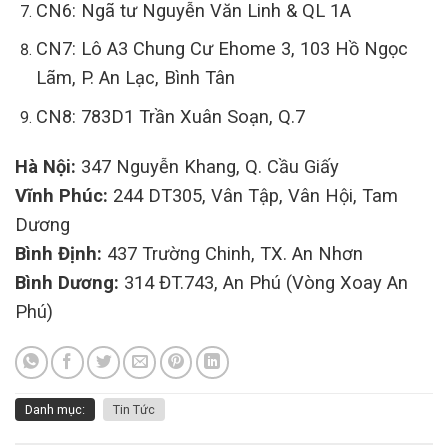
CN6: Ngã tư Nguyễn Văn Linh & QL 1A
CN7: Lô A3 Chung Cư Ehome 3, 103 Hồ Ngọc
Lãm, P. An Lạc, Bình Tân
CN8: 783D1 Trần Xuân Soạn, Q.7
Hà Nội:
347 Nguyễn Khang, Q. Cầu Giấy
Vĩnh Phúc:
244 DT305, Vân Tập, Vân Hội, Tam
Dương
Bình Định:
437 Trường Chinh, TX. An Nhơn
Bình Dương:
314 ĐT.743, An Phú (Vòng Xoay An
Phú)
Danh mục:
Tin Tức