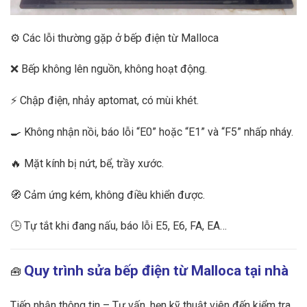
⚙️ Các lỗi thường gặp ở bếp điện từ Malloca
❌ Bếp không lên nguồn, không hoạt động.
⚡ Chập điện, nhảy aptomat, có mùi khét.
🍳 Không nhận nồi, báo lỗi “E0” hoặc “E1” và “F5” nhấp nháy.
🔥 Mặt kính bị nứt, bể, trầy xước.
🧭 Cảm ứng kém, không điều khiển được.
🕒 Tự tắt khi đang nấu, báo lỗi E5, E6, FA, EA…
Quy trình sửa bếp điện từ Malloca tại nhà
🧰
Tiếp nhận thông tin – Tư vấn, hẹn kỹ thuật viên đến kiểm tra.