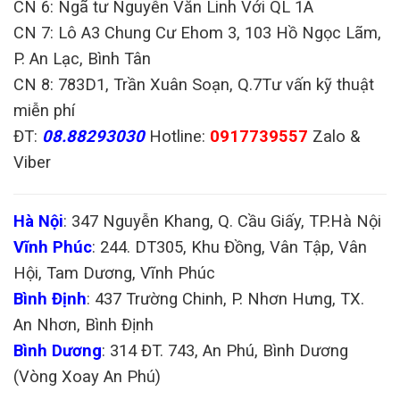
CN 6: Ngã tư Nguyễn Văn Linh Với QL 1A
CN 7: Lô A3 Chung Cư Ehom 3, 103 Hồ Ngọc Lãm,
P. An Lạc, Bình Tân
CN 8: 783D1, Trần Xuân Soạn, Q.7Tư vấn kỹ thuật
miễn phí
ĐT:
08.88293030
Hotline:
0917739557
Zalo &
Viber
Hà Nội
: 347 Nguyễn Khang, Q. Cầu Giấy, TP.Hà Nội
Vĩnh Phúc
: 244. DT305, Khu Đồng, Vân Tập, Vân
Hội, Tam Dương, Vĩnh Phúc
Bình Định
: 437 Trường Chinh, P. Nhơn Hưng, TX.
An Nhơn, Bình Định
Bình Dương
: 314 ĐT. 743, An Phú, Bình Dương
(Vòng Xoay An Phú)