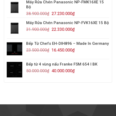
Máy Rửa Chén Panasonic NP-FMK16XE 15
Bộ
38.900.000
₫
27.230.000
₫
Máy Rửa Chén Panasonic NP-FVK16XE 15 Bộ
31.900.000
₫
22.330.000
₫
Bếp Từ Chefs EH-DIH896 – Made In Germany
23.500.000
₫
16.450.000
₫
Bếp từ 4 vùng nấu Franke FSM 654 I BK
50.000.000
₫
40.000.000
₫