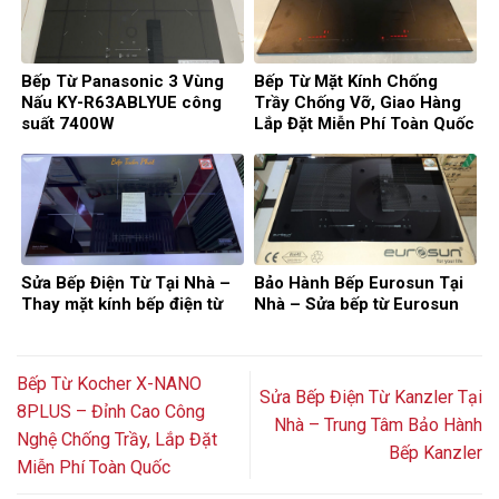
Bếp Từ Panasonic 3 Vùng
Bếp Từ Mặt Kính Chống
Nấu KY-R63ABLYUE công
Trầy Chống Vỡ, Giao Hàng
suất 7400W
Lắp Đặt Miễn Phí Toàn Quốc
Sửa Bếp Điện Từ Tại Nhà –
Bảo Hành Bếp Eurosun Tại
Thay mặt kính bếp điện từ
Nhà – Sửa bếp từ Eurosun
Bếp Từ Kocher X-NANO
Sửa Bếp Điện Từ Kanzler Tại
8PLUS – Đỉnh Cao Công
Nhà – Trung Tâm Bảo Hành
Nghệ Chống Trầy, Lắp Đặt
Bếp Kanzler
Miễn Phí Toàn Quốc